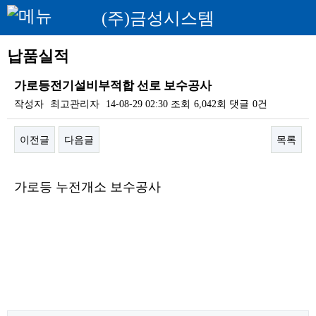
(주)금성시스템
납품실적
가로등전기설비부적합 선로 보수공사
작성자
최고관리자
14-08-29 02:30
조회
6,042회
댓글
0건
이전글
다음글
목록
본문
가로등 누전개소 보수공사