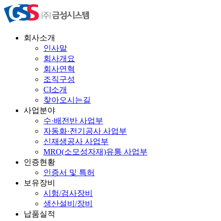
회사소개
인사말
회사개요
회사연혁
조직구성
CI소개
찾아오시는길
사업분야
수·배전반 사업부
자동화·전기공사 사업부
신재생공사 사업부
MRO(소모성자재)유통 사업부
인증현황
인증서 및 특허
보유장비
시험/검사장비
생산설비/장비
납품실적