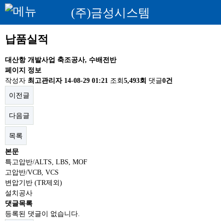
(주)금성시스템
납품실적
대산항 개발사업 축조공사, 수배전반
페이지 정보
작성자
최고관리자
14-08-29 01:21
조회
5,493회
댓글
0건
이전글
다음글
목록
본문
특고압반/ALTS, LBS, MOF
고압반/VCB, VCS
변압기반 (TR제외)
설치공사
댓글목록
등록된 댓글이 없습니다.