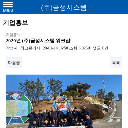
(주)금성시스템
기업홍보
기업홍보
2020년 (주)금성시스템 워크샵
작성자
최고관리자
20-01-14 16:58
조회
3,025회
댓글
0건
다음글
목록
본문